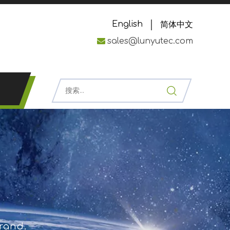
English
简体中文

sales@lunyutec.com
brand.