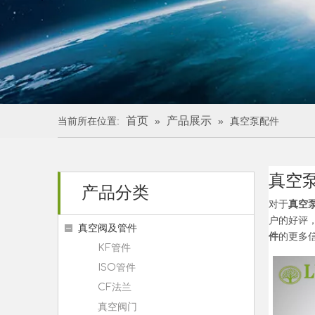
首页
产品展示
当前所在位置:
»
»
真空泵配件
真空
产品分类
对于
真空
户的好评
真空阀及管件
件
的更多
KF管件
ISO管件
CF法兰
真空阀门