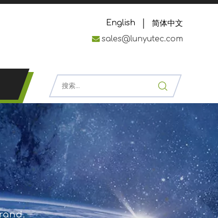
English
简体中文

sales@lunyutec.com
brand.