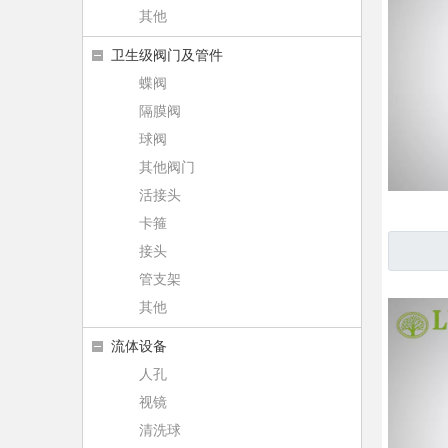
其他
卫生级阀门及管件
蝶阀
隔膜阀
球阀
其他阀门
活接头
卡箍
接头
管支架
其他
流体设备
人孔
视镜
清洗球