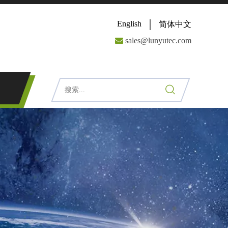
English
简体中文

sales@lunyutec.com