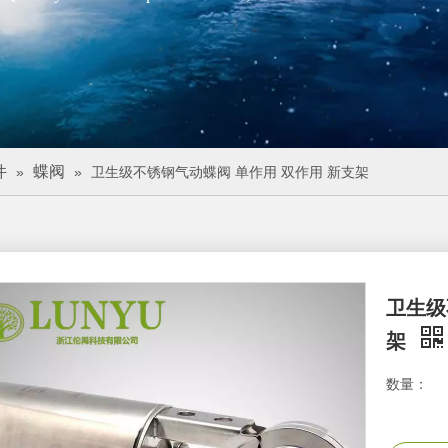
件
蝶阀
»
»
卫生级不锈钢气动蝶阀 单作用 双作用 新支架
卫生级
架
数量：