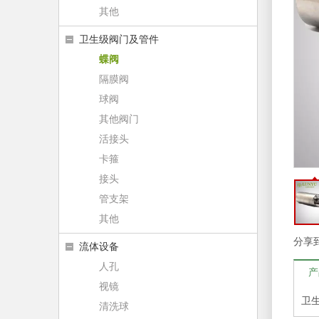
其他
卫生级阀门及管件
蝶阀
隔膜阀
球阀
其他阀门
活接头
卡箍
接头
管支架
其他
分享
流体设备
人孔
产
视镜
卫
清洗球